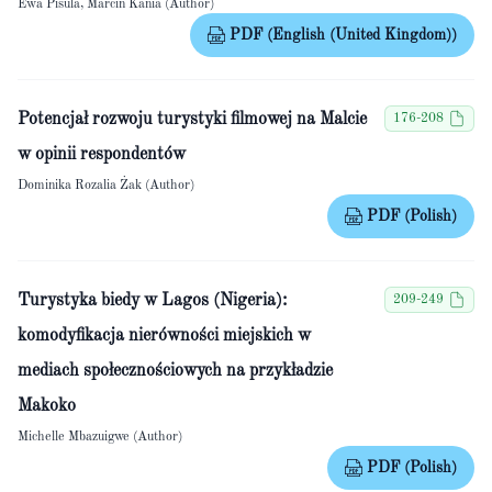
Ewa Pisula, Marcin Kania (Author)
PDF (English (United Kingdom))
Potencjał rozwoju turystyki filmowej na Malcie
176-208
w opinii respondentów
Dominika Rozalia Żak (Author)
PDF (Polish)
Turystyka biedy w Lagos (Nigeria):
209-249
komodyfikacja nierówności miejskich w
mediach społecznościowych na przykładzie
Makoko
Michelle Mbazuigwe (Author)
PDF (Polish)