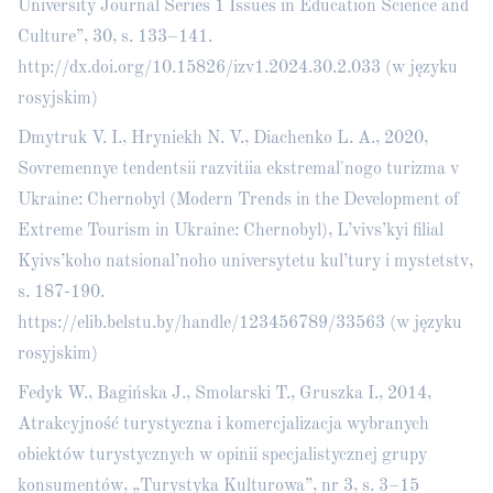
University Journal Series 1 Issues in Education Science and
Culture”, 30, s. 133–141.
http://dx.doi.org/10.15826/izv1.2024.30.2.033
(w języku
rosyjskim)
Dmytruk V. I., Hryniekh N. V., Diachenko L. A., 2020,
Sovremennye tendentsii razvitiia ekstremal'nogo turizma v
Ukraine: Chernobyl (Modern Trends in the Development of
Extreme Tourism in Ukraine: Chernobyl), L’vivs’kyi filial
Kyivs’koho natsional’noho universytetu kul’tury i mystetstv,
s. 187-190.
https://elib.belstu.by/handle/123456789/33563
(w języku
rosyjskim)
Fedyk W., Bagińska J., Smolarski T., Gruszka I., 2014,
Atrakcyjność turystyczna i komercjalizacja wybranych
obiektów turystycznych w opinii specjalistycznej grupy
konsumentów, „Turystyka Kulturowa”, nr 3, s. 3–15