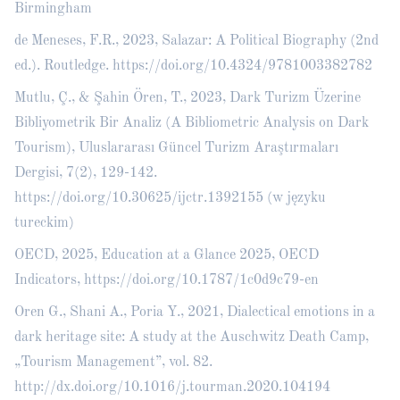
Birmingham
de Meneses, F.R., 2023, Salazar: A Political Biography (2nd
ed.). Routledge.
https://doi.org/10.4324/9781003382782
Mutlu, Ç., & Şahin Ören, T., 2023, Dark Turizm Üzerine
Bibliyometrik Bir Analiz (A Bibliometric Analysis on Dark
Tourism), Uluslararası Güncel Turizm Araştırmaları
Dergisi, 7(2), 129-142.
https://doi.org/10.30625/ijctr.1392155
(w języku
tureckim)
OECD, 2025, Education at a Glance 2025, OECD
Indicators,
https://doi.org/10.1787/1c0d9c79-en
Oren G., Shani A., Poria Y., 2021, Dialectical emotions in a
dark heritage site: A study at the Auschwitz Death Camp,
„Tourism Management”, vol. 82.
http://dx.doi.org/10.1016/j.tourman.2020.104194