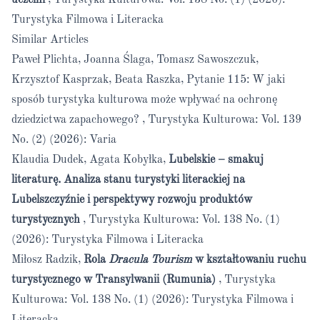
uczelni
,
Turystyka Kulturowa: Vol. 138 No. (1) (2026):
Turystyka Filmowa i Literacka
Similar Articles
Paweł Plichta, Joanna Ślaga, Tomasz Sawoszczuk,
Krzysztof Kasprzak, Beata Raszka,
Pytanie 115: W jaki
sposób turystyka kulturowa może wpływać na ochronę
dziedzictwa zapachowego?
,
Turystyka Kulturowa: Vol. 139
No. (2) (2026): Varia
Klaudia Dudek, Agata Kobyłka,
Lubelskie – smakuj
literaturę. Analiza stanu turystyki literackiej na
Lubelszczyźnie i perspektywy rozwoju produktów
turystycznych
,
Turystyka Kulturowa: Vol. 138 No. (1)
(2026): Turystyka Filmowa i Literacka
Miłosz Radzik,
Rola
Dracula Tourism
w kształtowaniu ruchu
turystycznego w Transylwanii (Rumunia)
,
Turystyka
Kulturowa: Vol. 138 No. (1) (2026): Turystyka Filmowa i