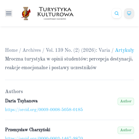
Home
/
Archives
/
Vol. 139 No. (2) (2026): Varia
/
Artykuły
Mroczna turystyka w opinii studentów: percepcja destynacji,
reakcje emocjonalne i postawy uczestników
Authors
Daria Tsyhanova
Author
https://orcid.org/0009-0008-5058-0185
Przemysław Charzyński
Author
https://orcid.org/0000-0003-1467-9870