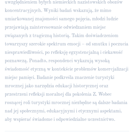
uwzględnieniem byłych niemieckich nazistowskich obozów
koncentracyjnych. Wyniki badań wskazują, że mimo
umiarkowanej znajomości samego pojęcia, młodzi ludzie
przejawiają zainteresowanie odwiedzaniem miejsc
związanych z tragiczną historią. Takim doświadczeniom
towarzyszy szerokie spektrum emocji – od smutku i poczucia
niesprawiedliwości, po refleksję egzystencjalną i ciekawość
poznawczą. Ponadto, respondenci wykazują wysoką
świadomość etyczną w kontekście problemów komercjalizacji
miejsc pamięci. Badanie podkreśla znaczenie turystyki
mrocznej jako narzędzia edukacji historycznej oraz
przestrzeni refleksji moralnej dla pokolenia Z. Wobec
rosnącej roli turystyki mrocznej niezbędne są dalsze badania
nad jej społecznymi, edukacyjnymi i etycznymi aspektami,
aby wspierać świadome i odpowiedzialne uczestnictwo.