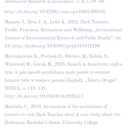
Journal for Research in Economics”, t. 4, s. 19–30.
http://dx.doi.org/10.32591/coas.ojre.0401.03019j
Magano J., Brea J. A., Leite Â., 2022, Dark Tourists:
Profile, Practices, Motivations and Wellbeing, „International
Journal of Environmental Research and Public Health”, vol.
19.
http://dx.doi.org/10.3390/ijerph191912100
Marcinkowska K., Puchała D., Bilewicz M., Bulska D.,
Winiewski M., Górski M., 2023, Śmiech w Auschwitz, czyli o
tym, w jaki sposób psychologia może pomóc zrozumieć
łamanie tabu w miejscu pamięci Zagłady, „Teksty Drugie”,
2023(5), s. 113–131.
http://dx.doi.org/10.18318/td.2023.5.7
Martinho C., 2019, An analysis of the motivations of
tourists to visit Dark Tourism sites: A case study about the
Holocaust, Bachelor’s thesis, University College