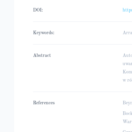
DOI:
http
Keywords:
Arr
Abstract
Auto
uwar
Kome
w ró
References
Beyn
Bock
Wars