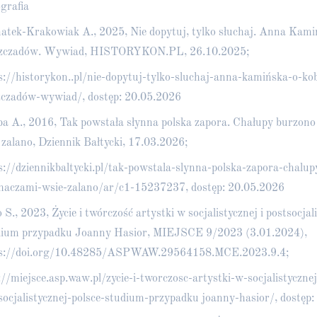
grafia
atek-Krakowiak A., 2025, Nie dopytuj, tylko słuchaj. Anna Kami
szczadów. Wywiad, HISTORYKON.PL, 26.10.2025;
s://historykon..pl/nie-dopytuj-tylko-sluchaj-anna-kamińska-o-ko
zczadów-wywiad/
, dostęp: 20.05.2026
a A., 2016, Tak powstała słynna polska zapora. Chałupy burzono
 zalano, Dziennik Bałtycki, 17.03.2026;
s://dziennikbaltycki.pl/tak-powstala-slynna-polska-zapora-chalu
haczami-wsie-zalano/ar/c1-15237237
, dostęp: 20.05.2026
 S., 2023, Życie i twórczość artystki w socjalistycznej i postsocjal
ium przypadku Joanny Hasior, MIEJSCE 9/2023 (3.01.2024),
ps://doi.org/10.48285/ASPWAW.29564158.MCE.2023.9.4;
://miejsce.asp.waw.pl/zycie-i-tworczosc-artystki-w-socjalistycznej
socjalistycznej-polsce-studium-przypadku
joanny-hasior/, dostęp