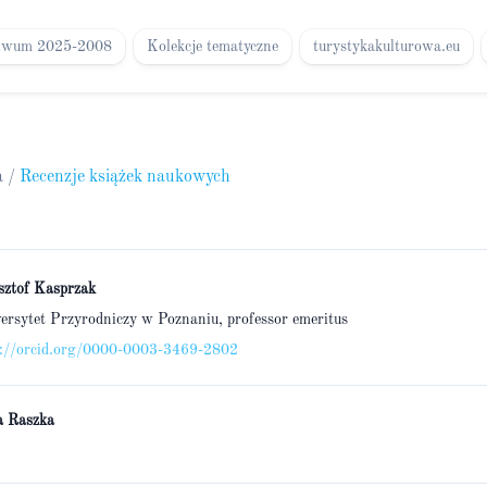
iwum 2025-2008
Kolekcje tematyczne
turystykakulturowa.eu
a
/
Recenzje książek naukowych
sztof Kasprzak
rsytet Przyrodniczy w Poznaniu, professor emeritus
s://orcid.org/0000-0003-3469-2802
a Raszka