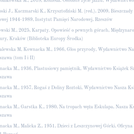
bałkowska M., 2018, Komeda. Osobiste życie jazzu, Wydawnictw
bski J., Kaczmarski K., Krzysztofiński M. (red.), 2009, Bieszczady
wej 1944-1989, Instytut Pamięci Narodowej, Rzeszów
wski M., 2025, Karpaty. Opowieść o pewnych górach, Międzyna
ury, Kraków (Biblioteka Europy Środka)
lewska M, Kownacka M., 1966, Głos przyrody, Wydawnictwo Nas
zawa (tom I i II)
acka M., 1936, Plastusiowy pamiętnik, Wydawnictwo Książek Sz
szawa
acka M., 1957, Rogaś z Doliny Roztoki, Wydawnictwo Nasza Ksi
szawa
acka M., Garstka K., 1980, Na tropach węża Eskulapa, Nasza Ks
szawa
acka M., Malicka Z., 1951, Dzieci z Leszczynowej Górki, Oficyn