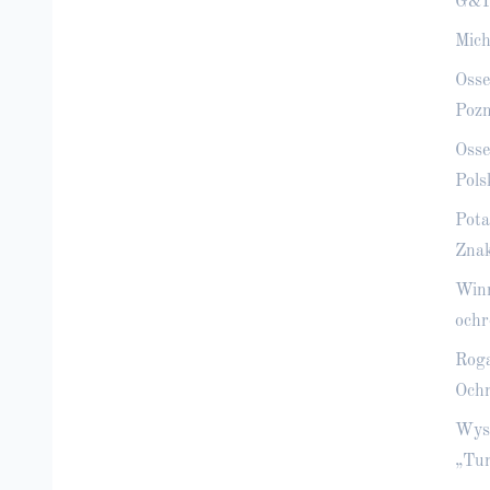
G&P
Mich
Osse
Poz
Osse
Pols
Pota
Znak
Winn
ochr
Roga
Ochr
Wysz
„Tur