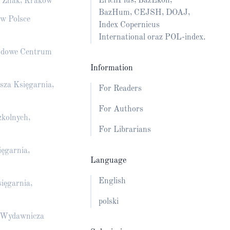
ErichPlus, BazEkon,
o Znak, Kraków
BazHum, CEJSH, DOAJ,
 w Polsce
Index Copernicus
International oraz POL-index.
rodowe Centrum
Information
za Księgarnia,
For Readers
For Authors
kolnych,
For Librarians
ęgarnia,
Language
English
ięgarnia,
polski
a Wydawnicza