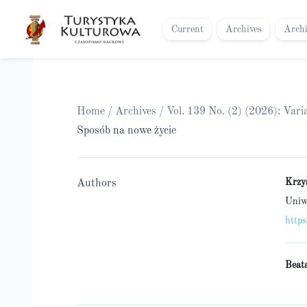
Current
Archives
Arch
Home
/
Archives
/
Vol. 139 No. (2) (2026): Vari
Sposób na nowe życie
Krzy
Authors
Uniwe
http
Beat