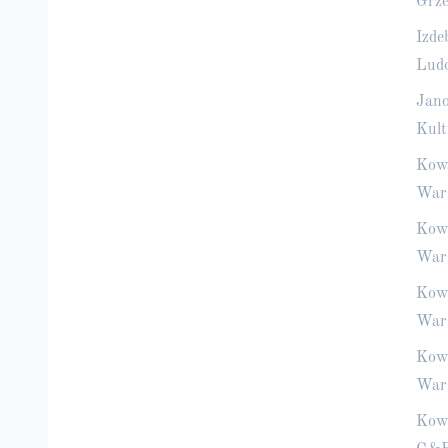
Grze
Izde
Ludo
Jano
Kult
Kowa
Wars
Kown
War
Kown
War
Kown
War
Kown