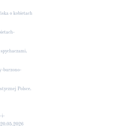
ńska o kobietach
bietach-
 spychaczami,
py-burzono-
istycznej Polsce.
-i-
: 20.05.2026