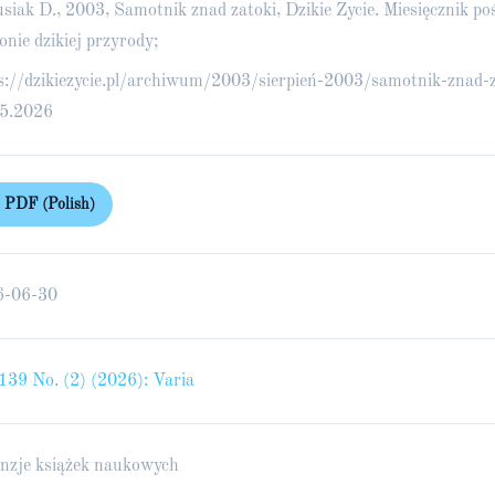
siak D., 2003, Samotnik znad zatoki, Dzikie Życie. Miesięcznik p
onie dzikiej przyrody;
s://dzikiezycie.pl/archiwum/2003/sierpień-2003/samotnik-znad-z
5.2026
PDF (Polish)
6-06-30
 139 No. (2) (2026): Varia
nzje książek naukowych