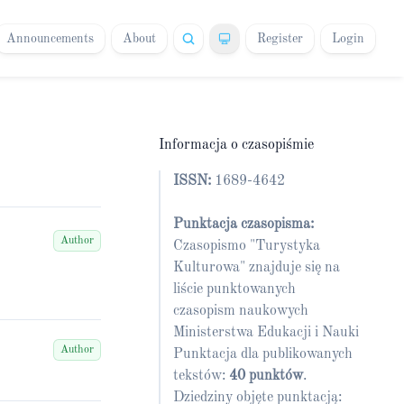
Announcements
About
Register
Login
Informacja o czasopiśmie
ISSN:
1689-4642
Punktacja czasopisma:
Author
Czasopismo "Turystyka
Kulturowa" znajduje się na
liście punktowanych
czasopism naukowych
Ministerstwa Edukacji i Nauki
Author
Punktacja dla publikowanych
tekstów:
40 punktów
.
Dziedziny objęte punktacją: