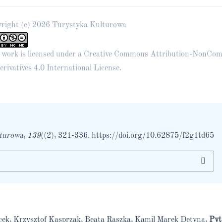
right (c) 2026 Turystyka Kulturowa
 work is licensed under a
Creative Commons Attribution-NonCom
rivatives 4.0 International License
.
turowa
,
139
((2), 321-336.
https://doi.org/10.62875/f2g1td65
cek, Krzysztof Kasprzak, Beata Raszka, Kamil Marek Detyna,
Pyt