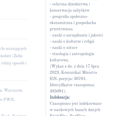
- ochrona dziedzictwa i
konserwacja zabytków
- geografia społeczno-
ekonomiczna i gospodarka
przestrzenna
- nauki o zarządzaniu i jakości
- nauki o kulturze i religii
- nauki o sztuce
tle istniejących
- etnologia i antropologia
kobiet (Zofia
kulturowa.
 różny sposób i
(Wykaz z dn. z dnia 17 lipca
2023, Komunikat Ministra
EiN, pozycja: 30701,
Identyfikator czasopisma:
Ska, Warszawa
485081).
Indeksacja:
owe PWN,
Czasopismo jest indeksowane
w naukowych bazach danych