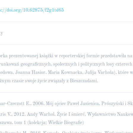
s://doi.org/10.62875/f2g1td65
ay
rka prezentowanej książki w reporterskiej formie przedstawiła na 
unkowań geograficznych, społecznych i politycznych losy czterech 
dowa, Joanna Hasior, Maria Kownacka, Julija Varhola), które w
żnym czasie swoje życie związały z Bieszczadami.
ar-Czeczott E., 2006, Mój ojciec Paweł Jasienica, Prószyński i 
ris V., 2012, Andy Warhol. Życie I śmierć, Wydawnictwo Nauk
zawa, tom 1 (kolekcja; Wielkie Biografie)