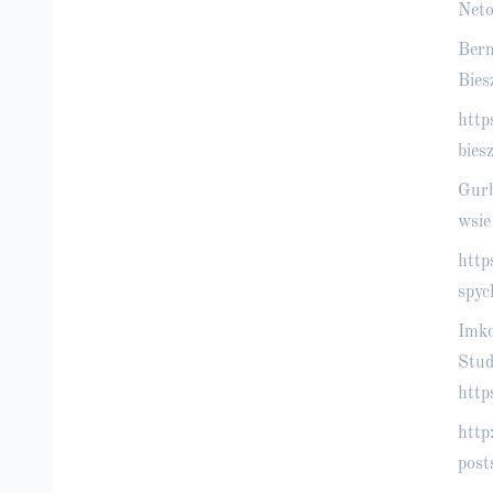
Neto
Bern
Bie
http
bies
Gurb
wsie
http
spyc
Imko
Stud
htt
http
post