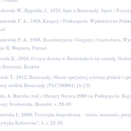
, Poznań
ałowski W., Rygielski J., 1979, Spór o Bieszczady, Sport i Tury
ndowski F. A., 1928, Karpaty i Podkarpacie, Wydawnictwo Polsk
nań
ndowski F. A., 1936, Huculszczyzna: Gorgany i Czarnohora, W
kie R. Wegnera, Poznań
czała K., 2025, O czym drzewa w Bieszczadach nie szumią. Ocalon
 Horyzont, Kraków
icki T., 2012, Bieszczady. Obszar specjalnej ochrony ptaków i spe
ony siedlisk Bieszczady (PLC180001) [w:] D.
ła, A. Marcela (red.), Obszary Natura 2000 na Podkarpaciu, Reg
ony Środowiska, Rzeszów, s. 26-39
owska I., 2008, Turystyka biograficzna – istota, znaczenie, pers
ystyka Kulturowa”, 1, s. 22-33