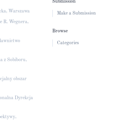
Submission
styka, Warszawa
Make a Submission
ie R. Wegnera,
Browse
ydawnictwo
Categories
a z Sobiboru,
cjalny obszar
ionalna Dyrekcja
pektywy,