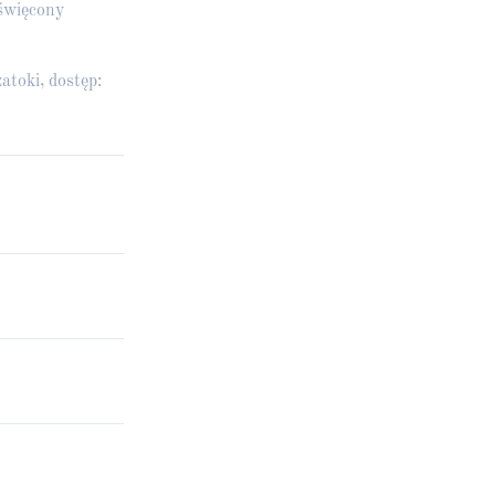
oświęcony
atoki
, dostęp: